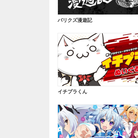
バリクズ漫遊記
イチプラくん