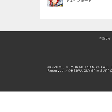
キュイン萌ーる
当サイ
©OIZUMI／©KYORAKU SANGYO ALL RIG
Reserved.／©HEIWA/OLYMPIA SUPP