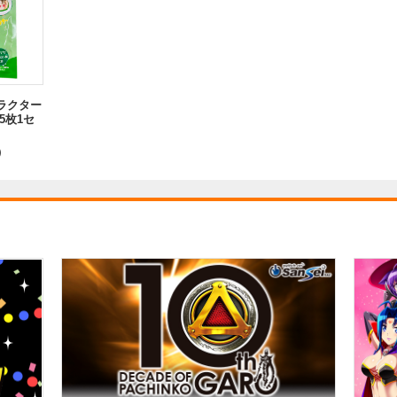
ラクター
5枚1セ
）