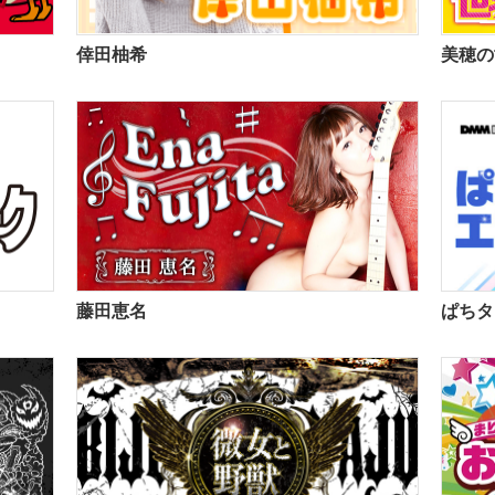
倖田柚希
美穂の
藤田恵名
ぱちタ