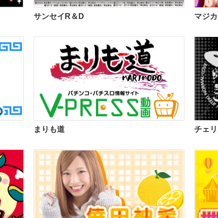
サンセイR＆D
マジカ
まりも道
チェリ