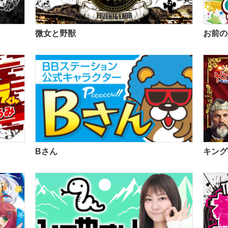
微女と野獣
お前の
Bさん
キング